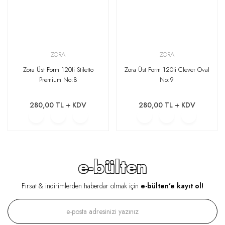
ZORA
ZORA
Zora Üst Form 120li Stiletto
Zora Üst Form 120li Clever Oval
Premium No:8
No:9
280,00 TL + KDV
280,00 TL + KDV
e-bülten
Fırsat & indirimlerden haberdar olmak için
e-bülten’e kayıt ol!