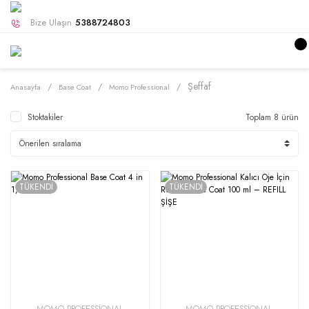
Bize Ulaşın
5388724803
Şeffaf
Anasayfa
Base Coat
Momo Professional
Stoktakiler
Toplam 8 ürün
TÜKENDİ
TÜKENDİ
MOMO PROFESSİONAL
MOMO PROFESSİONAL