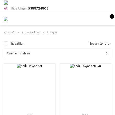
Bize Ulaşın
5388724803
Havyar
Anasayfa
Tırnak Süsleme
Stoktakiler
Toplam 24 ürün
KODI
KODI