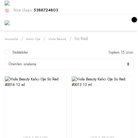
Bize Ulaşın
5388724803
So Red
Anasayfa
Kalıcı Oje
Viola Beauty
Stoktakiler
Toplam 15 ürün
VİOLA BEAUTY
VİOLA BEAUTY