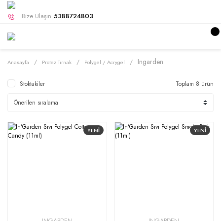
Bize Ulaşın
5388724803
Ingarden
Anasayfa
Protez Tırnak
Polygel / Acrygel
Stoktakiler
Toplam 8 ürün
YENİ
YENİ
INGARDEN
INGARDEN