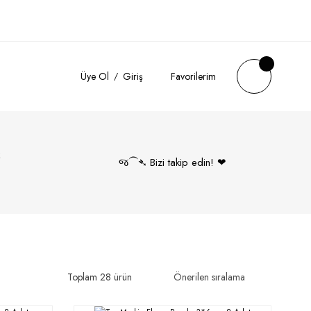
Üye Ol
Giriş
Favorilerim
k
જ⁀➴ Bizi takip edin! ❤︎
Toplam 28 ürün