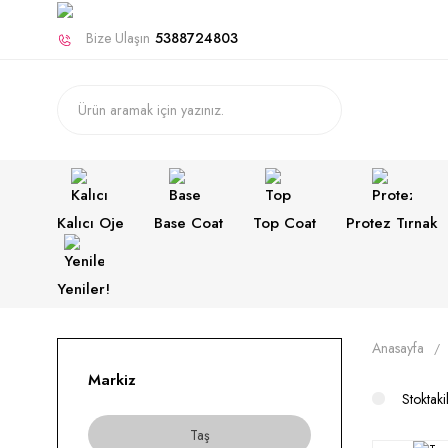
Bize Ulaşın
5388724803
Kalıcı Oje
Base Coat
Top Coat
Protez Tırnak
Yeniler!
Anasayfa
Markiz
Stoktaki
Taş