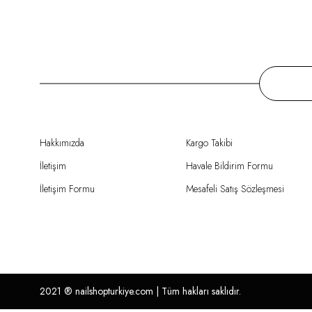
Hakkımızda
Kargo Takibi
İletişim
Havale Bildirim Formu
İletişim Formu
Mesafeli Satış Sözleşmesi
2021 ®
nailshopturkiye.com
| Tüm hakları saklıdır.