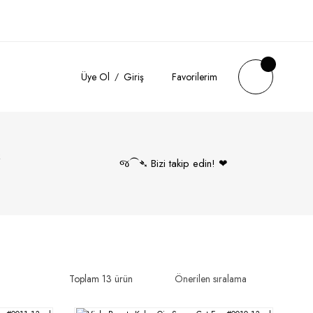
Üye Ol
Giriş
Favorilerim
k
જ⁀➴ Bizi takip edin! ❤︎
Toplam 13 ürün