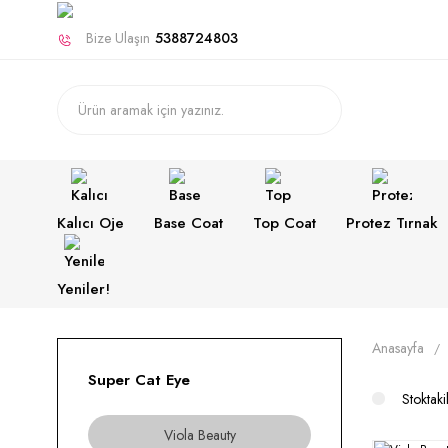
Bize Ulaşın
5388724803
Kalıcı Oje
Base Coat
Top Coat
Protez Tırnak
Yeniler!
Anasayfa
Super Cat Eye
Stoktaki
Viola Beauty