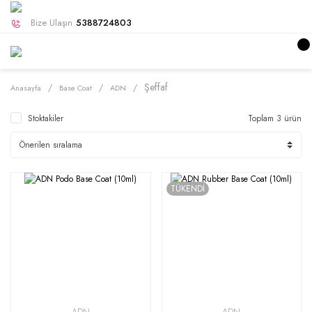
Bize Ulaşın
5388724803
Şeffaf
Anasayfa
Base Coat
ADN
Stoktakiler
Toplam 3 ürün
TÜKENDİ
ADN
ADN