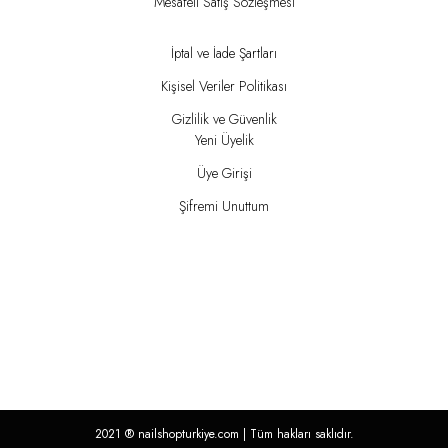
Mesafeli Satış Sözleşmesi
İptal ve İade Şartları
Kişisel Veriler Politikası
Gizlilik ve Güvenlik
Yeni Üyelik
Üye Girişi
Şifremi Unuttum
2021 ®
nailshopturkiye.com
| Tüm hakları saklıdır.