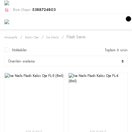
Bize Ulaşın
5388724803
Flash Serisi
Anasayfa
Kalıcı Oje
İva Nails
Stoktakiler
Toplam 6 ürün
İVA NAİLS
İVA NAİLS