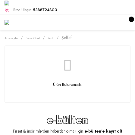
Bize Ulaşın
5388724803
Şeffaf
Anasayfa
Base Coat
Kodi
Ürün Bulunamadı.
e-bülten
Fırsat & indirimlerden haberdar olmak için
e-bülten’e kayıt ol!