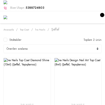
Bize Ulaşın
5388724803
Şeffaf
Anasayfa
Top Coat
İva Nails
Stoktakiler
Toplam 2 ürün
İVA NAİLS
İVA NAİLS