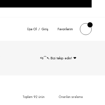
Üye Ol
Giriş
Favorilerim
k
જ⁀➴ Bizi takip edin! ❤︎
Toplam 92 ürün