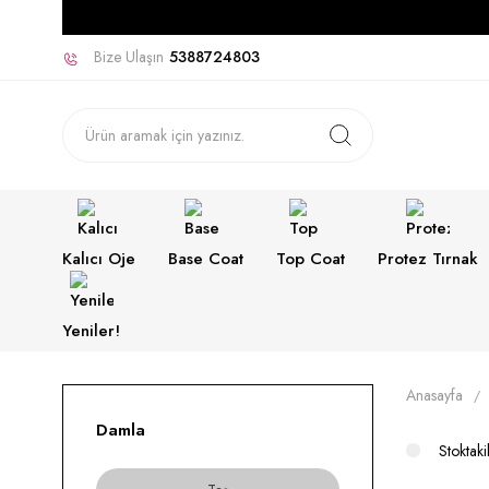
Bize Ulaşın
5388724803
Kalıcı Oje
Base Coat
Top Coat
Protez Tırnak
Yeniler!
Anasayfa
Damla
Stoktaki