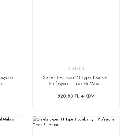
STALEKS
fesyonel
Staleks Exclusive 21 Type 1 Kancalı
sı
Profesyonel Tırnak Eti Makası
820,83 TL + KDV