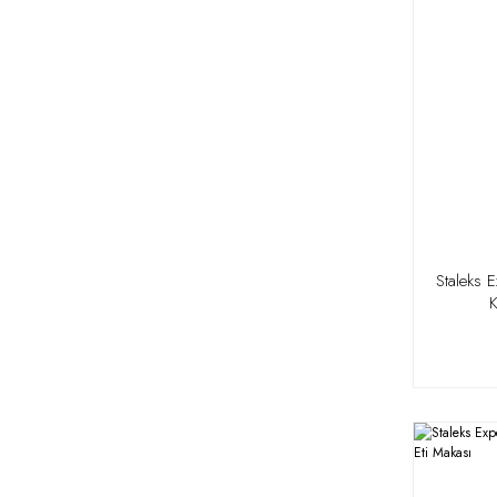
Staleks 
K