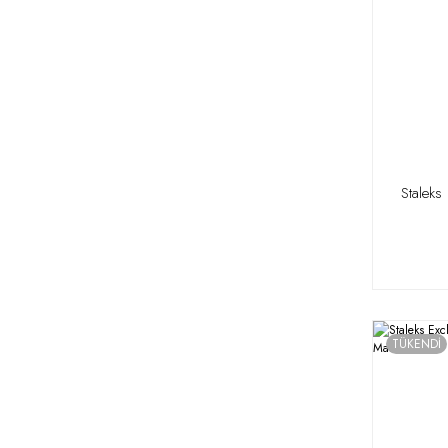
Staleks
TÜKENDİ