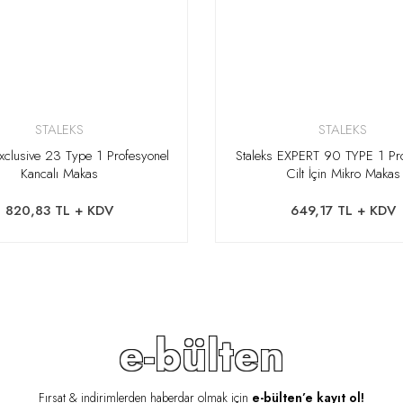
STALEKS
STALEKS
Exclusive 23 Type 1 Profesyonel
Staleks EXPERT 90 TYPE 1 Pro
Kancalı Makas
Cilt İçin Mikro Makas
820,83 TL + KDV
649,17 TL + KDV
e-bülten
Fırsat & indirimlerden haberdar olmak için
e-bülten’e kayıt ol!