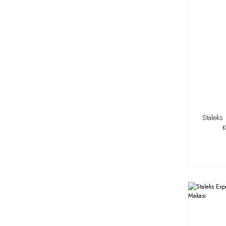
Staleks
K