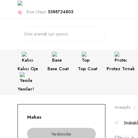
Bize Ulaşın
5388724803
Kalıcı Oje
Base Coat
Top Coat
Protez Tırnak
Yeniler!
Anasayfa
Makas
Stoktaki
Yardımcılar