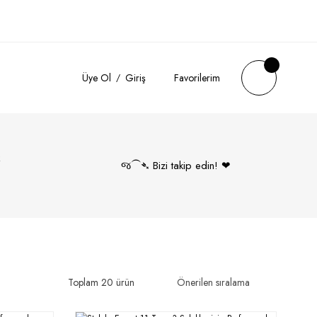
Üye Ol
Giriş
Favorilerim
k
જ⁀➴ Bizi takip edin! ❤︎
Toplam 20 ürün