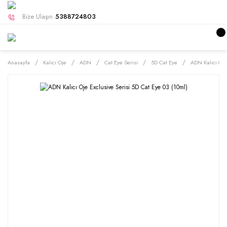
Bize Ulaşın
5388724803
Anasayfa
Kalıcı Oje
ADN
Cat Eye Serisi
5D Cat Eye
ADN Kalıcı Oje