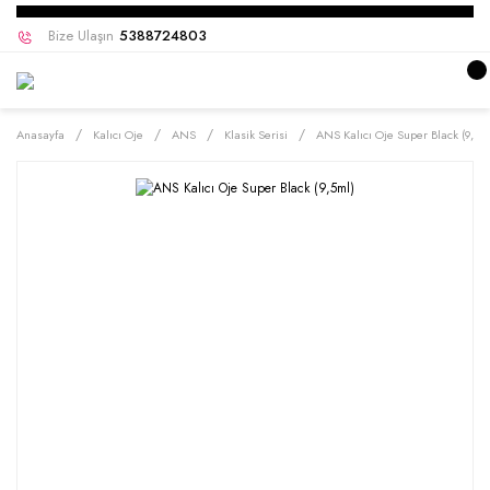
Bize Ulaşın
5388724803
Anasayfa
Kalıcı Oje
ANS
Klasik Serisi
ANS Kalıcı Oje Super Black (9,5m