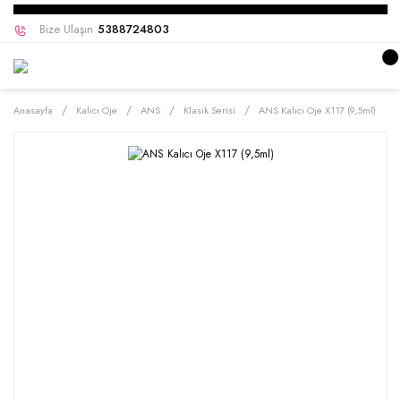
Bize Ulaşın
5388724803
Anasayfa
Kalıcı Oje
ANS
Klasik Serisi
ANS Kalıcı Oje X117 (9,5ml)