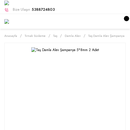
Bize Ulaşın
5388724803
Anasayfa
Tırnak Süsleme
Taş
Damla Alev
Taş Damla Alev Şampanya 5