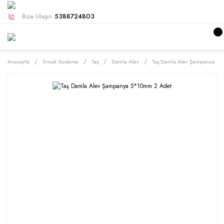
Bize Ulaşın
5388724803
Anasayfa
Tırnak Süsleme
Taş
Damla Alev
Taş Damla Alev Şampanya 5