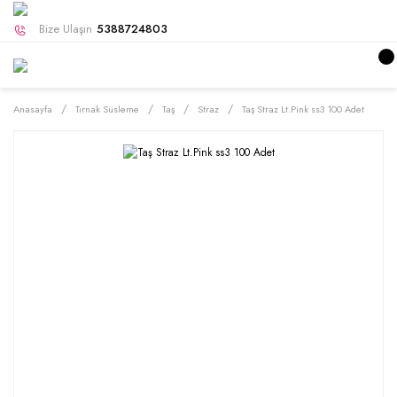
Bize Ulaşın
5388724803
Anasayfa
Tırnak Süsleme
Taş
Straz
Taş Straz Lt.Pink ss3 100 Adet