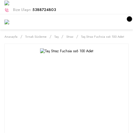
Bize Ulaşın
5388724803
Anasayfa
Tırnak Süsleme
Taş
Straz
Taş Straz Fuchsia ss6 100 Adet