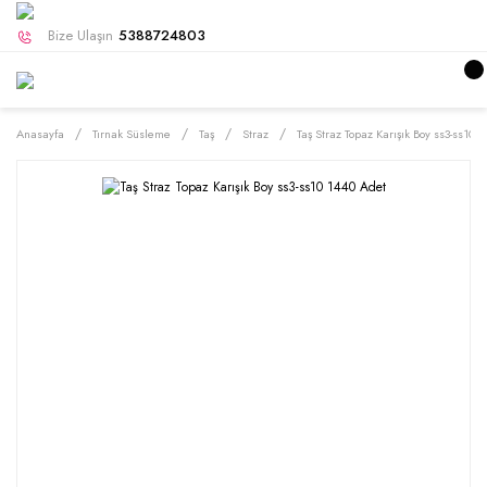
Bize Ulaşın
5388724803
Anasayfa
Tırnak Süsleme
Taş
Straz
Taş Straz Topaz Karışık Boy ss3-ss10 