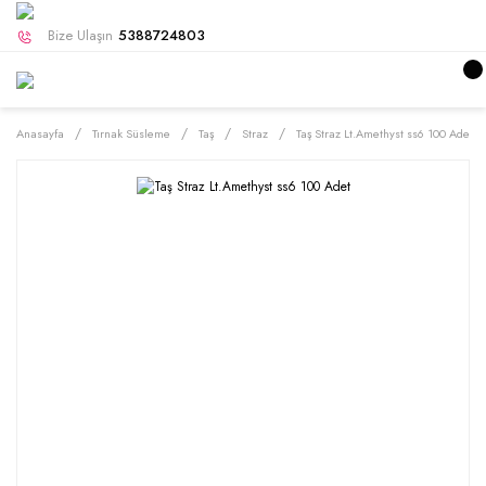
Bize Ulaşın
5388724803
Anasayfa
Tırnak Süsleme
Taş
Straz
Taş Straz Lt.Amethyst ss6 100 Adet