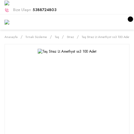
Bize Ulaşın
5388724803
Anasayfa
Tırnak Süsleme
Taş
Straz
Taş Straz Lt.Amethyst ss3 100 Adet