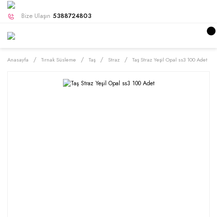
Bize Ulaşın
5388724803
Anasayfa
Tırnak Süsleme
Taş
Straz
Taş Straz Yeşil Opal ss3 100 Adet