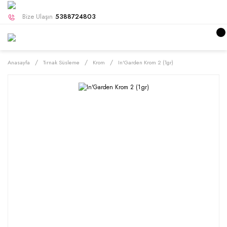
Bize Ulaşın
5388724803
Anasayfa
Tırnak Süsleme
Krom
In'Garden Krom 2 (1gr)