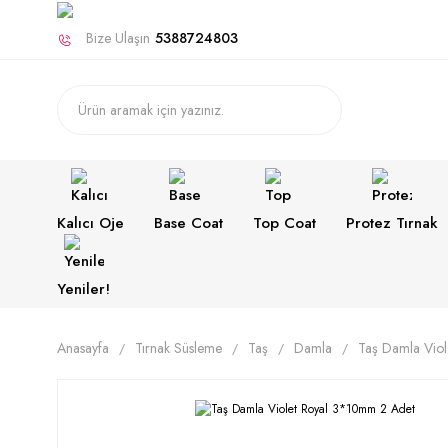
Bize Ulaşın
5388724803
Kalıcı Oje
Base Coat
Top Coat
Protez Tırnak
Yeniler!
Anasayfa
Tırnak Süsleme
Taş
Damla
Taş Damla Vio