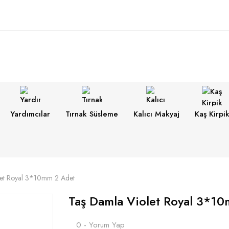
Yardımcılar
Tırnak Süsleme
Kalıcı Makyaj
Kaş Kirpi
let Royal 3*10mm 2 Adet
Taş Damla Violet Royal 3*1
0 - Yorum Yap