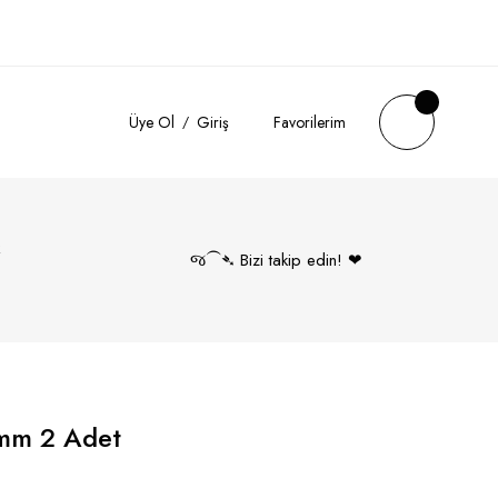
Üye Ol
Giriş
Favorilerim
k
જ⁀➴ Bizi takip edin! ❤︎
0mm 2 Adet