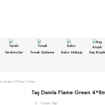
Yardımcılar
Tırnak Süsleme
Kalıcı Makyaj
Kaş Kirpi
ame Green 4*8mm 2 Adet
Taş Damla Flame Green 4*8
0 - Yorum Yap