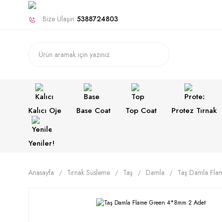
Bize Ulaşın
5388724803
Kalıcı Oje
Base Coat
Top Coat
Protez Tırnak
Yeniler!
Anasayfa
Tırnak Süsleme
Taş
Damla
Taş Damla Fl