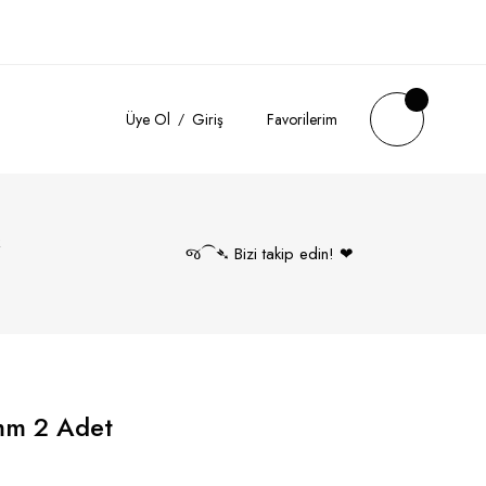
Üye Ol
Giriş
Favorilerim
k
જ⁀➴ Bizi takip edin! ❤︎
mm 2 Adet