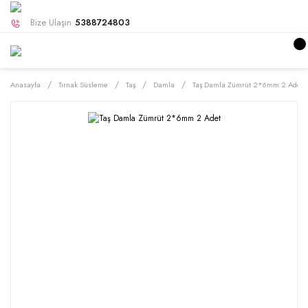
Bize Ulaşın
5388724803
Anasayfa
Tırnak Süsleme
Taş
Damla
Taş Damla Zümrüt 2*6mm 2 Adet