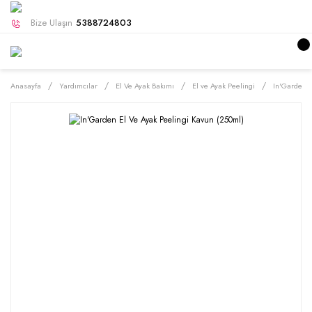
Bize Ulaşın
5388724803
Anasayfa
Yardımcılar
El Ve Ayak Bakımı
El ve Ayak Peelingi
In'Garden E