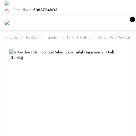
Bize Ulaşın
5388724803
Anasayfa
Top Coat
Ingarden
Renkli & Simli
In'Garden Potal Top Coat Sil