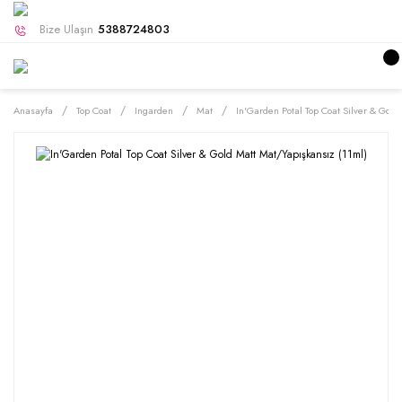
Bize Ulaşın
5388724803
Anasayfa
Top Coat
Ingarden
Mat
In'Garden Potal Top Coat Silver & Gold