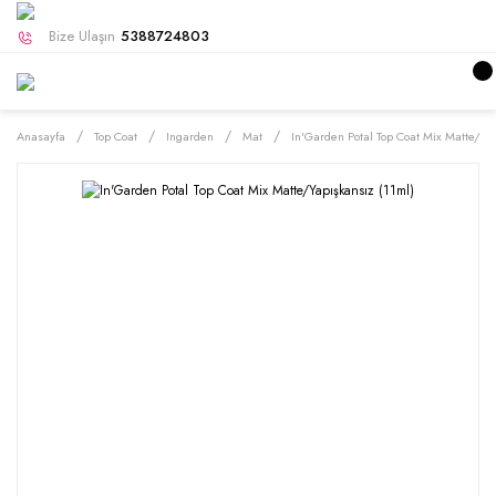
Bize Ulaşın
5388724803
Anasayfa
Top Coat
Ingarden
Mat
In'Garden Potal Top Coat Mix Matte/Yap