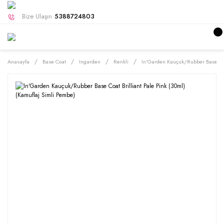
Bize Ulaşın
5388724803
Anasayfa
Base Coat
Ingarden
Renkli
In'Garden Kauçuk/Rubber Base Coat