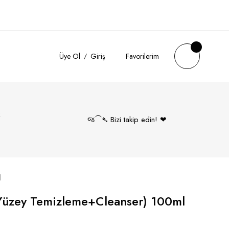
Üye Ol
Giriş
Favorilerim
k
જ⁀➴ Bizi takip edin! ❤︎
l
(Yüzey Temizleme+Cleanser) 100ml