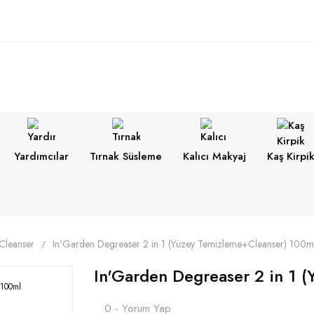
Yardımcılar
Tırnak Süsleme
Kalıcı Makyaj
Kaş Kirpi
Cleanser
In'Garden Degreaser 2 in 1 (Yüzey Temizleme+Cleanser) 100m
In'Garden Degreaser 2 in 1 
0 - Yorum Yap