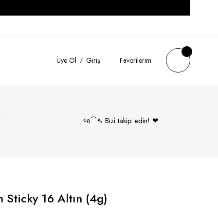
Üye Ol
Giriş
Favorilerim
k
જ⁀➴ Bizi takip edin! ❤︎
 Sticky 16 Altın (4g)