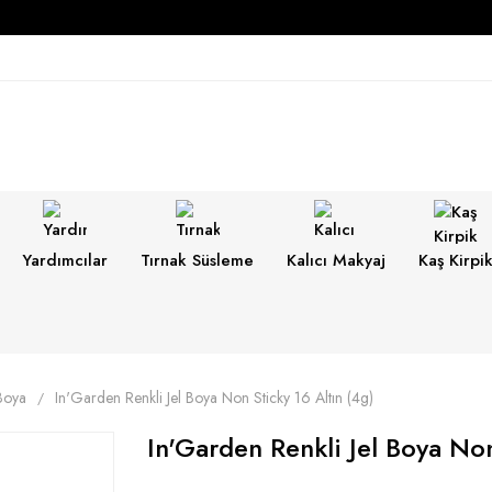
Yardımcılar
Tırnak Süsleme
Kalıcı Makyaj
Kaş Kirpi
 Boya
In'Garden Renkli Jel Boya Non Sticky 16 Altın (4g)
In'Garden Renkli Jel Boya Non