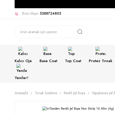
Bize Ulaşın
5388724803
Kalıcı Oje
Base Coat
Top Coat
Protez Tırnak
Yeniler!
Anasayfa
Tırnak Süsleme
Renkli Jel Boya
Yapışkansız Jel