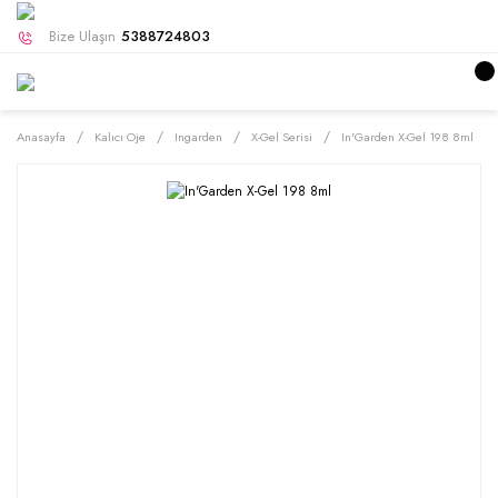
Bize Ulaşın
5388724803
Anasayfa
Kalıcı Oje
Ingarden
X-Gel Serisi
In'Garden X-Gel 198 8ml