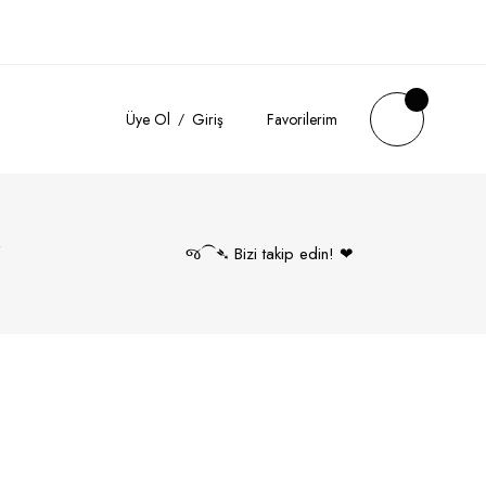
Üye Ol
Giriş
Favorilerim
k
જ⁀➴ Bizi takip edin! ❤︎