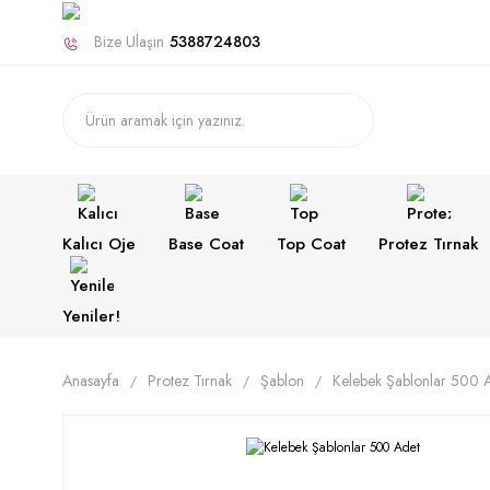
Bize Ulaşın
5388724803
Kalıcı Oje
Base Coat
Top Coat
Protez Tırnak
Yeniler!
Anasayfa
Protez Tırnak
Şablon
Kelebek Şablonlar 500 