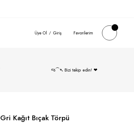
Üye Ol
Giriş
Favorilerim
k
જ⁀➴ Bizi takip edin! ❤︎
ri Kağıt Bıçak Törpü