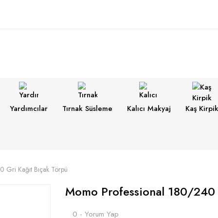
Yardımcılar
Tırnak Süsleme
Kalıcı Makyaj
Kaş Kirpi
 Gri Kağıt Bıçak Törpü
Momo Professional 180/240 G
0 - Yorum Yap