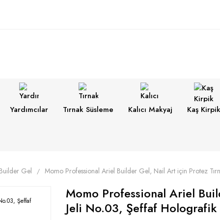
Yardımcılar
Tırnak Süsleme
Kalıcı Makyaj
Kaş Kirpi
 Builder Gel
Momo Professional Ariel Builder Gel, Nail Art için Protez Tırn
Momo Professional Ariel Build
Jeli No.03, Şeffaf Holografik