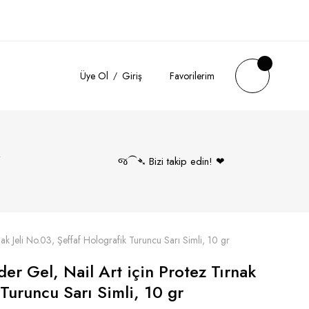
Üye Ol
Giriş
Favorilerim
k
જ⁀➴ Bizi takip edin! ❤︎
ak Jeli No.03, Şeffaf Holografik Turuncu Sarı Simli, 10 gr
er Gel, Nail Art için Protez Tırnak
 Turuncu Sarı Simli, 10 gr