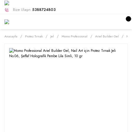
Bize Ulaşın
5388724803
Anasayfa
Protez Tırnak
Jel
Momo Professional
Ariel Builder Gel
Momo