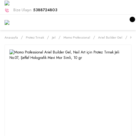
Bize Ulaşın
5388724803
Anasayfa
Protez Tırnak
Jel
Momo Professional
Ariel Builder Gel
Momo