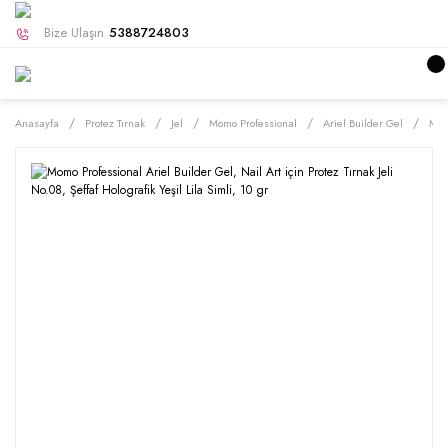
Bize Ulaşın
5388724803
Anasayfa
Protez Tırnak
Jel
Momo Professional
Ariel Builder Gel
Momo