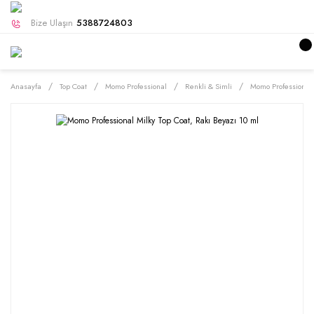
Bize Ulaşın
5388724803
Anasayfa
Top Coat
Momo Professional
Renkli & Simli
Momo Professional 