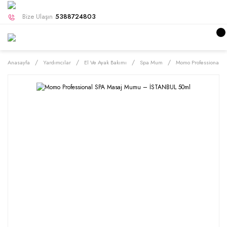
Bize Ulaşın
5388724803
Anasayfa
Yardımcılar
El Ve Ayak Bakımı
Spa Mum
Momo Professional 