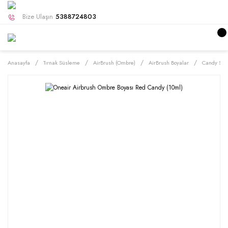
Bize Ulaşın
5388724803
Anasayfa
Tırnak Süsleme
AirBrush (Ombre)
AirBrush Boyalar
Candy Seri