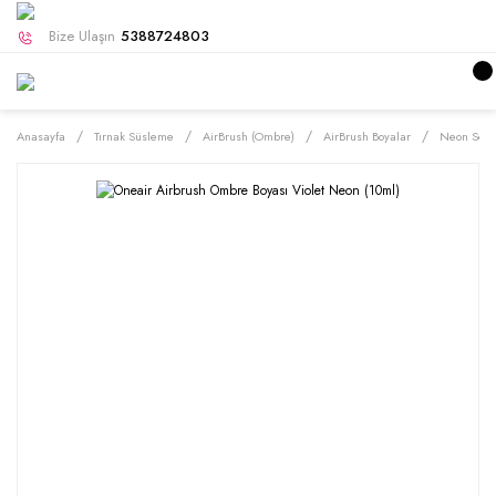
Bize Ulaşın
5388724803
Anasayfa
Tırnak Süsleme
AirBrush (Ombre)
AirBrush Boyalar
Neon Seris