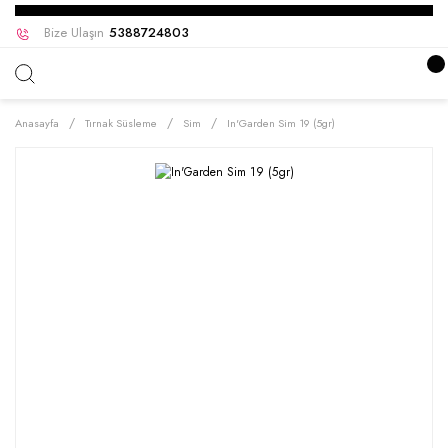
Bize Ulaşın
5388724803
Anasayfa
Tırnak Süsleme
Sim
In'Garden Sim 19 (5gr)