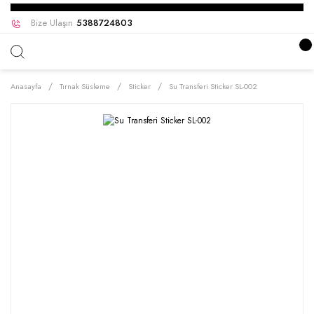
Bize Ulaşın
5388724803
Anasayfa
Tırnak Süsleme
Sticker
Su Transferi Sticker SL-002