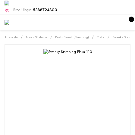
Bize Ulaşın
5388724803
Anasayfa
Tırnak Süsleme
Baskı Sanatı (Stamping)
Plaka
Swanky Stampin