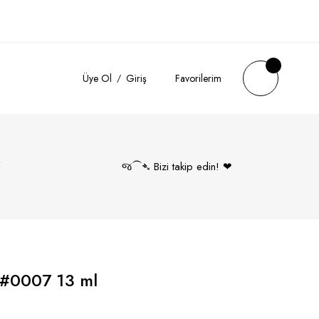
Üye Ol
Giriş
Favorilerim
k
જ⁀➴ Bizi takip edin! ❤︎
 #0007 13 ml